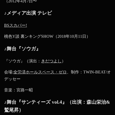
（2012年4月7日〜
♪メディア出演 テレビ
BSスカパー!
桃色Y談 裏ンキングSHOW（2018年10月11日）
♪舞台『ソウガ』
『ソウガ』（演出：
きだつよし
）
会場:
全労済ホールスペース・ゼロ
、制作：TWIN-BEAT/オ
デッセー
音楽：宮路一昭
♪舞台『サンティーズ vol.4』（出演：森山栄治&
鷲尾昇）