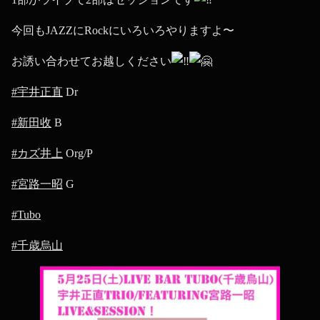
今回もJAZZにRockにいろいろやりますよ〜
お誘い合わせてお越しください
#宇井正直
Dr
#新田收
B
#カズ井上
Org/P
#宮路一昭
G
#Tubo
#千歳烏山