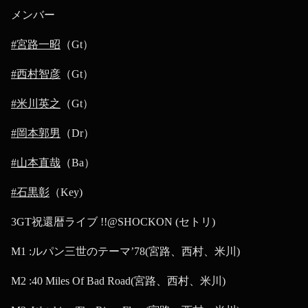
メンバー
#宮路一昭
（Gt）
#西村智彦
（Gt）
#米川英之
（Gt）
#岡本郭男
（Dr）
#山本直哉
（Ba）
#石黒彰
（Key)
3GT祝還暦ライブ !!@SHOCKON (セトリ)
M1 :ルパン三世のテーマ’78(宮路、西村、米川)
M2 :40 Miles Of Bad Road(宮路、西村、米川)