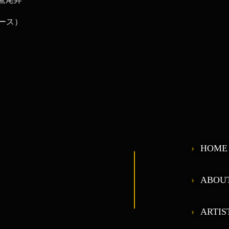
ース）
HOME
ABOU
ARTIS